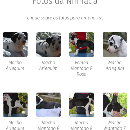
Fotos da Ninhada
clique sobre as fotos para amplia-las
Macho
Macho
Femea
Macho
Arlequim
Arlequim
Mantada F
Arlequim
Rosa
Macho
Macho
Macho
Macho
Arlequim
Mantado F
Mantado F
Mantado F