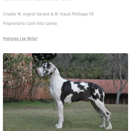
Criador M. mignot Gerard & M. Viaud Phillippe FR
Proprietário Canil Alto Gávea
Pedigree Lee Miller